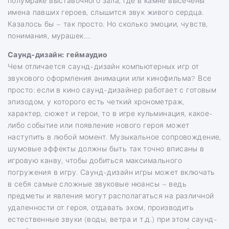
полумраке выставочного зала, где в камне высечены
имена павших героев, слышится звук живого сердца.
Казалось бы – так просто. Но сколько эмоции, чувств,
понимания, мурашек….
Саунд-дизайн: геймаудио
Чем отличается саунд-дизайн компьютерных игр от
звукового оформления анимации или кинофильма? Все
просто: если в кино саунд-дизайнер работает с готовым
эпизодом, у которого есть четкий хронометраж,
характер, сюжет и герои, то в игре кульминация, какое-
либо событие или появление нового героя может
наступить в любой момент. Музыкальное сопровождение,
шумовые эффекты должны быть так точно вписаны в
игровую канву, чтобы добиться максимального
погружения в игру. Саунд-дизайн игры может включать
в себя самые сложные звуковые нюансы – ведь
предметы и явления могут располагаться на различной
удаленности от героя, отдавать эхом, производить
естественные звуки (воды, ветра и т.д.) при этом саунд-