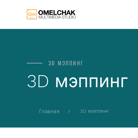
3D МЭППИНГ
3D мэппинг
3D мэппинг
Главная