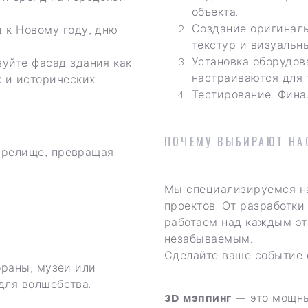
объекта.
Создание оригиналь
 к Новому году, дню
текстур и визуальн
Установка оборудов
уйте фасад здания как
настраиваются для 
х и исторических
Тестирование. Фина
ПОЧЕМУ ВЫБИРАЮТ НА
зрелище, превращая
Мы специализируемся на
проектов. От разработки
работаем над каждым эт
незабываемым.
Сделайте ваше событие 
ораны, музеи или
для волшебства.
3D мэппинг
— это мощны