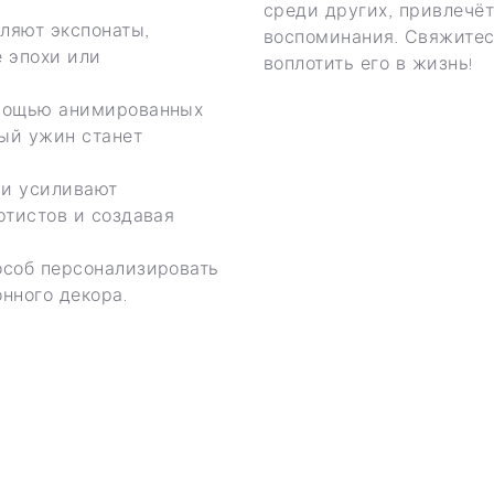
среди других, привлечё
ляют экспонаты,
воспоминания. Свяжитесь
 эпохи или
воплотить его в жизнь!
омощью анимированных
дый ужин станет
ии усиливают
ртистов и создавая
особ персонализировать
нного декора.