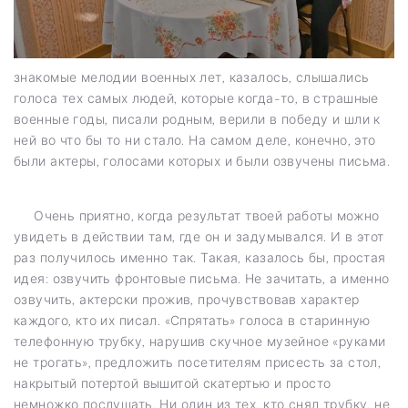
знакомые мелодии военных лет, казалось, слышались
голоса тех самых людей, которые когда-то, в страшные
военные годы, писали родным, верили в победу и шли к
ней во что бы то ни стало. На самом деле, конечно, это
были актеры, голосами которых и были озвучены письма.
Очень приятно, когда результат твоей работы можно
увидеть в действии там, где он и задумывался. И в этот
раз получилось именно так. Такая, казалось бы, простая
идея: озвучить фронтовые письма. Не зачитать, а именно
озвучить, актерски прожив, прочувствовав характер
каждого, кто их писал. «Спрятать» голоса в старинную
телефонную трубку, нарушив скучное музейное «руками
не трогать», предложить посетителям присесть за стол,
накрытый потертой вышитой скатертью и просто
немножко послушать. Ни один из тех, кто снял трубку, не