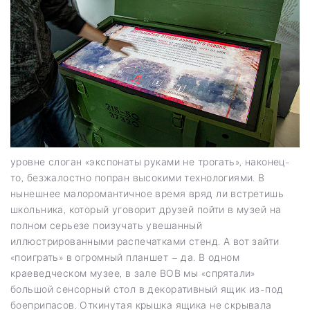
уровне слоган «экспонаты руками не трогать», наконец-
то, безжалостно попран высокими технологиями. В
нынешнее малоромантичное время вряд ли встретишь
школьника, который уговорит друзей пойти в музей на
полном серьезе поизучать увешанный
иллюстрированными распечатками стенд. А вот зайти
«поиграть» в огромный планшет – да. В одном
краеведческом музее, в зале ВОВ мы «спрятали»
большой сенсорный стол в декоративный ящик из-под
боеприпасов. Откинутая крышка ящика не скрывала