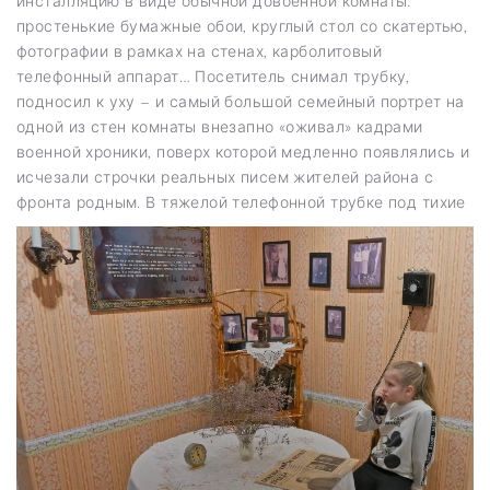
инсталляцию в виде обычной довоенной комнаты:
простенькие бумажные обои, круглый стол со скатертью,
фотографии в рамках на стенах, карболитовый
телефонный аппарат… Посетитель снимал трубку,
подносил к уху – и самый большой семейный портрет на
одной из стен комнаты внезапно «оживал» кадрами
военной хроники, поверх которой медленно появлялись и
исчезали строчки реальных писем жителей района с
фронта родным. В тяжелой телефонной тру
бке под тихие