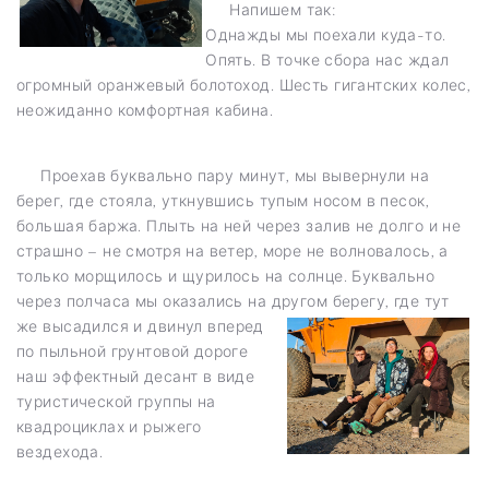
Напишем так:
Однажды мы поехали куда-то.
Опять. В точке сбора нас ждал
огромный оранжевый болотоход. Шесть гигантских колес,
неожиданно комфортная кабина.
Проехав буквально пару минут, мы вывернули на
берег, где стояла, уткнувшись тупым носом в песок,
большая баржа. Плыть на ней через залив не долго и не
страшно – не смотря на ветер, море не волновалось, а
только морщилось и щурилось на солнце. Буквально
через полчаса мы оказались на другом берегу, где тут
же высадился и
двинул вперед
по пыльной грунтовой дороге
наш эффектный десант в виде
туристической группы на
квадроциклах и рыжего
вездехода.