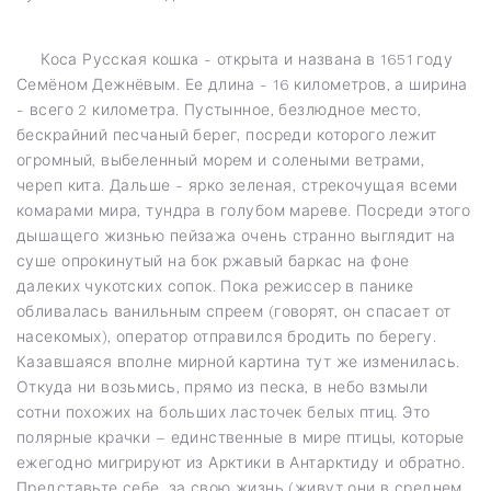
Коса Русская кошка - открыта и названа в 1651 году
Семёном Дежнёвым. Ее длина - 16 километров, а ширина
- всего 2 километра. Пустынное, безлюдное место,
бескрайний песчаный берег, посреди которого лежит
огромный, выбеленный морем и солеными ветрами,
череп кита. Дальше - ярко зеленая, стрекочущая всеми
комарами мира, тундра в голубом мареве. Посреди этого
дышащего жизнью пейзажа очень странно выглядит на
суше опрокинутый на бок ржавый баркас на фоне
далеких чукотских сопок. Пока режиссер в панике
обливалась ванильным спреем (говорят, он спасает от
насекомых), оператор отправился бродить по берегу.
Казавшаяся вполне мирной картина тут же изменилась.
Откуда ни возьмись, прямо из песка, в небо взмыли
сотни похожих на больших ласточек белых птиц. Это
полярные крачки – единственные в мире птицы, которые
ежегодно мигрируют из Арктики в Антарктиду и обратно.
Представьте себе, за свою жизнь (живут они в с
реднем