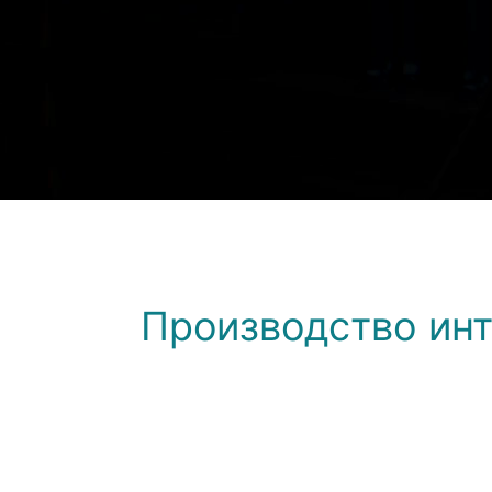
ИН
П
Производство ин