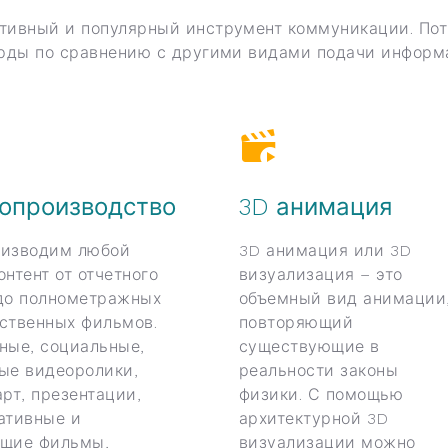
тивный и популярный инструмент коммуникации. Потр
рды по сравнению с другими видами подачи информ
опроизводство
3D анимация
изводим любой
3D анимация или 3D
онтент от отчетного
визуализация – это
до полнометражных
объемный вид анимации
ственных фильмов.
повторяющий
ные, социальные,
существующие в
ые видеоролики,
реальности законы
арт, презентации,
физики. С помощью
ативные и
архитектурной 3D
щие фильмы,
визуализации можно