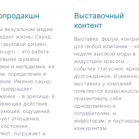
опродакшн
Выставочный
контент
м визуальном медиа
оздает жизнь! Саунд-
Выставка, форум, конгре
 (звуковой дизайн,
для любой компании – к
esign) – это работа
неделя высокой моды в
ковыми шумами,
индустрии красоты –
ами и мелодиями, их
событие статусное, ярко
ие, определение и
долгожданное. И именно
ение. Именно саунд-
выставках у компаний
 превращает
появляется возможность
жение – в зрелище, в
презентовать себя
ывающее действие,
одновременно и
 эмоций, ощущений,
потребителям, и
ует отношение,
инвесторам, и партнерам
 состояния,
конкурентам.
ляет, погружает и