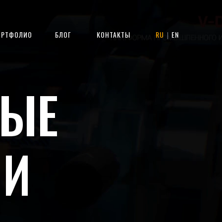
ОРТФОЛИО
БЛОГ
КОНТАКТЫ
RU
EN
|
НЫЕ
ИИ
ДСТВО
АЦИЯ
АЦИЯ