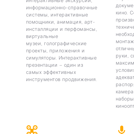
интерактивные экскурсии,
докуме
информационно-справочные
кино. 
системы, интерактивные
произв
помощники, анимация, арт-
технич
инсталляции и перфомансы,
необхо
виртуальные
монтаж
музеи, голографические
отличн
проекты, приложения и
руки, 
симуляторы. Интерактивные
максим
презентации – один из
услови
самых эффективных
адеква
инструментов продвижения.
распор
камера 
наборы
киноопт