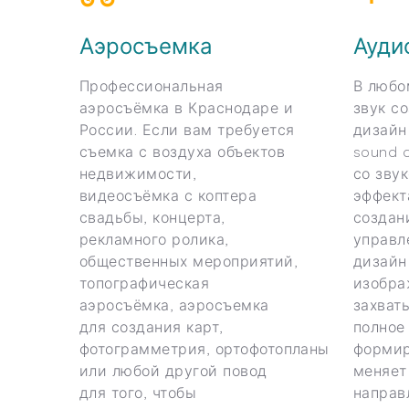
Аэросъемка
Ауди
Профессиональная
В любо
аэросъёмка в Краснодаре и
звук с
России. Если вам требуется
дизайн
съемка с воздуха объектов
sound d
недвижимости,
со зву
видеосъёмка с коптера
эффект
свадьбы, концерта,
создан
рекламного ролика,
управл
общественных мероприятий,
дизайн
топографическая
изобра
аэросъёмка, аэросъемка
захват
для создания карт, ​​​​​​
полное
фотограмметрия, ортофотопланы
формир
или любой другой повод
меняет
для того, чтобы
направ