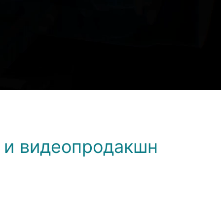
НЫЕ
ИИ
 и видеопродакшн