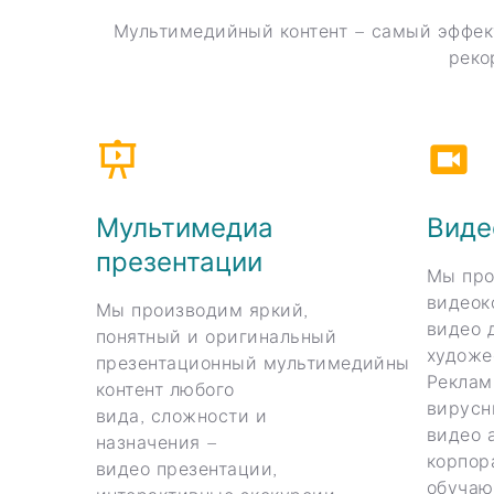
Мультимедийный контент – самый эффек
реко
Мультимедиа
Виде
презентации
Мы про
видеок
Мы производим яркий,
видео 
понятный и оригинальный
художе
презентационный мультимедийный
Реклам
контент любого
вирусн
вида, сложности и
видео 
назначения –
корпор
видео презентации,
обучаю