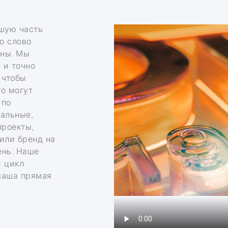
ьшую часть
о слово
чны. Мы
 и точно
 чтобы
о могут
 по
кальные,
проекты,
или бренд на
ень. Наше
й цикл
ваша прямая