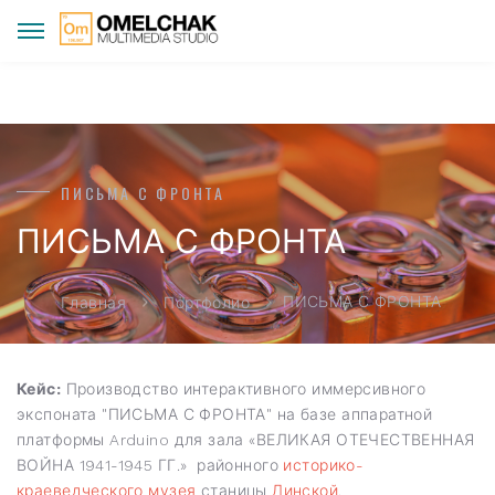
ПИСЬМА С ФРОНТА
ПИСЬМА С ФРОНТА
ПИСЬМА С ФРОНТА
Главная
Портфолио
Кейс:
Производство интерактивного иммерсивного
экспоната "ПИСЬМА С ФРОНТА" на базе аппаратной
платформы Arduino для зала «ВЕЛИКАЯ ОТЕЧЕСТВЕННАЯ
ВОЙНА 1941-1945 ГГ.» районного
историко-
краеведческого музея
станицы
Динской
.