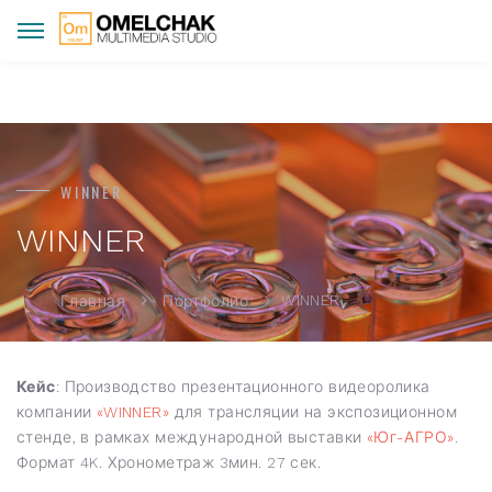
WINNER
WINNER
WINNER
Главная
Портфолио
Кейс
: Производство презентационного видеоролика
компании
«WINNER»
для трансляции на экспозиционном
стенде, в рамках международной выставки
«Юг-АГРО»
.
Формат 4K. Хронометраж 3мин. 27 сек.